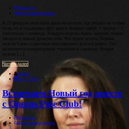
Новости
Нет комментариев
К 23 февраля запускаем движ на пилоне, где решает не только
сила, но и поддержка друг друга. Формат такой: 1 тренер + 3
участницы = команда. Каждую неделю новое задание, новые
эмоции и новый уровень себя. Что будем делать: Первая
неделя Едем солдатиком максимально долго и ровно. Тут
включаются концентрация, терпение и характер. Вторая
неделя […]
Читать далее
annaro
14.12.2025
Встречаем Новый год вместе
с Queens Pole Club!
Новости
Нет комментариев