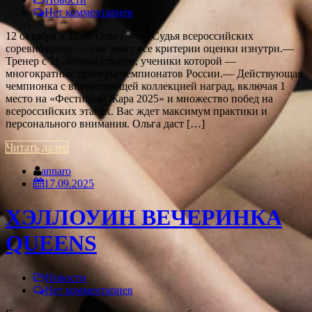
Нет комментариев
12 октября в 12:00 Ольга —— Судья всероссийских
соревнований — она знает все критерии оценки изнутри.—
Тренер с 11-летним стажем, ученики которой —
многократные призеры чемпионатов России.— Действующая
чемпионка с впечатляющей коллекцией наград, включая 1
место на «Фестивале Жара 2025» и множество побед на
всероссийских этапах. Вас ждет максимум практики и
персонального внимания. Ольга даст […]
Читать далее
annaro
17.09.2025
ХЭЛЛОУИН ВЕЧЕРИНКА
QUEENS
Новости
Нет комментариев