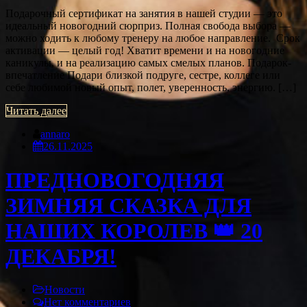
Подарочный сертификат на занятия в нашей студии — это
идеальный новогодний сюрприз. Полная свобода выбора —
можно ходить к любому тренеру на любое направление. Срок
активации — целый год! Хватит времени и на новогодние
каникулы, и на реализацию самых смелых планов. Подарок-
впечатление Подари близкой подруге, сестре, коллеге или
себе любимой новый опыт, полет, уверенность, энергию. […]
Читать далее
annaro
26.11.2025
ПРЕДНОВОГОДНЯЯ
ЗИМНЯЯ СКАЗКА ДЛЯ
НАШИХ КОРОЛЕВ 👑 20
ДЕКАБРЯ!
Новости
Нет комментариев