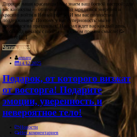
Дорогие наши красавицы! Мы знаем ваш боевой настрой: для
вас каникулы — отличный повод зарядиться энергией и
красиво войти в Новый год! 💫 И мы вас полностью
поддерживаем! Поэтому у нас суперновость: мы не
прощаемся на праздниках! Наш зал ждет вас каждый день,
чтобы год начался с полёта — в самом прямом смысле! 🥳
Ловите […]
Читать далее
annaro
14.12.2025
Подарок, от которого визжат
от восторга! Подарите
эмоции, уверенность и
невероятное тело!
Новости
Нет комментариев