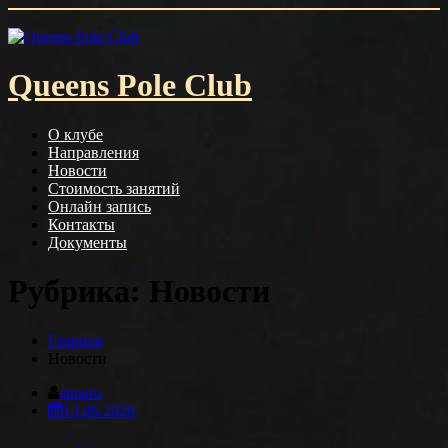
Skip
to
content
Queens Pole Club
О клубе
Направления
Новости
Стоимость занятий
Онлайн запись
Контакты
Документы
Рубрика:
Новости
Главная
Новости
annaro
13.06.2026