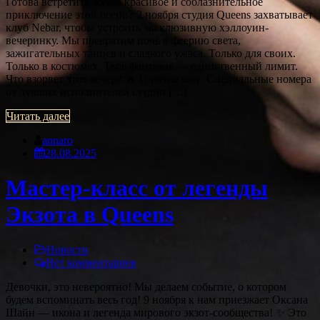
Готова встретить жутко красивое и соблазнительное
приключение этой осени? 2 ноября студия Queens захватывает
клуб Nebar, чтобы устроить эксклюзивную хэллоуин-
вечеринку. Мы превратим ночь в феерию света,
зажигательных танцев и сладкого ужаса. Только для своих.
Только в костюмах. Твоя фантазия — единственный лимит.
Что взорвет этот вечер? 🔥 Горячие шоу: Специальные номера
от лучших исполнителей студии […]
Читать далее
annaro
28.08.2025
Мастер-класс от легенды
Экзота в Queens
Новости
Нет комментариев
Девочки, это невероятно! Мы делаем событие, о котором
будем вспоминать весь год! 9 ноября к нам приезжает Оксана
Шайн — икона и легенда мирового экзот-сообщества! ✨ Это