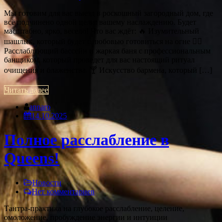
Мы готовим для вас выезд в роскошный загородный дом, где
всё подчинено одной цели: вашему наслаждению. Будет
масштабно, ярко, весело! Что ваc ждёт: 🔥 Изумительный
шашлык, который будет с любовью готовиться на огне 🧖‍♀️
Расслабляющий бассейн и жаркая баня с профессиональным
банщиком, который проведет для вас настоящий ритуал
очищения и блаженства. 🍸 Искусство бармена, который […]
Читать далее
annaro
14.10.2025
Полное расслабление в
Queens!
Новости
Нет комментариев
Тантра-практика на глубокое расслабление, целение,
омоложение, пробуждение энергии и интуиции