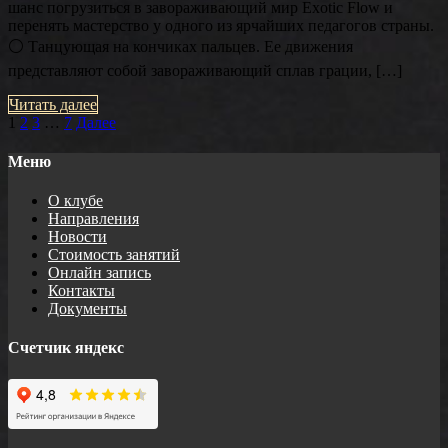
шанс погрузиться в завораживающий мир Exotic Flow и
перенять мастерство у одного из ярчайших педагогов страны.
⚪️ Танцующая на кончиках пальцев. Ее движения
представляют собой завораживающий сплав грации, […]
Читать далее
Пагинация
1
2
3
…
7
Далее
записей
Меню
О клубе
Направления
Новости
Стоимость занятий
Онлайн запись
Контакты
Документы
Счетчик яндекс