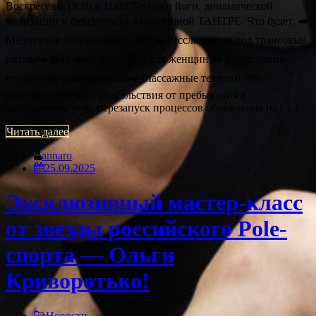
Воскресенье19.10 в 11:00 Техники йоги, динамической
медитации и фемфитнеса в неспешной ТАНТРЕ. Что будет: ➡️
Медитация погружения в себя➡️ Расслабление под трансовые
ритмы➡️ Инь-йога (практика для женщин)➡️ Отпускание
внутреннего напряжения➡️ Массажные техники Что
получите:Два часа удовольствия от пребывания в
собственном теле, перезапуск процессов обновления на […]
Читать далее
annaro
25.09.2025
Эксклюзивный мастер-класс
от звезды российского Pole-
спорта — Ольги
Криворотько!
Новости