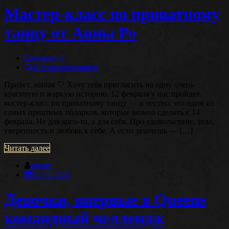
Мастер-класс по приватному
танцу от Анны Ро
Новости
Нет комментариев
Привет, милая 🤍 Хочу тебя пригласить на одну очень
красивую и жаркую историю. 12 февраля у нас пройдет
мастер-класс по приватному танцу — и честно, это один из
самых приятных подарков, которые можно сделать к 14
февраля. Не для кого-то, а для себя. Про удовольствие, тело,
уверенность и любовь к себе. А если захочешь — […]
Читать далее
annaro
02.02.2026
Девочки, впервые в Queens
командный челлендж