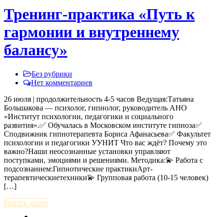
Тренинг-практика «Путь к
гармонии и внутреннему
балансу»
Без рубрики
Нет комментариев
26 июля | продолжительность 4-5 часов Ведущая:Татьяна
Большакова — психолог, гипнолог, руководитель АНО
«Институт психологии, педагогики и социального
развития».✅ Обучалась в Московском институте гипноза✅
Сподвижник гипнотерапевта Бориса Афанасьева✅ Факультет
психологии и педагогики УУНИТ Что вас ждёт? Почему это
важно?Наши неосознанные установки управляют
поступками, эмоциями и решениями. Методика:💫 Работа с
подсознанием:Гипнотические практикиАрт-
терапевтическиетехники💫 Групповая работа (10-15 человек)
[…]
Читать далее