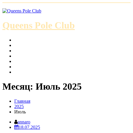
Skip
to
content
Queens Pole Club
О клубе
Направления
Новости
Стоимость занятий
Онлайн запись
Контакты
Документы
Месяц:
Июль 2025
Главная
2025
Июль
annaro
18.07.2025