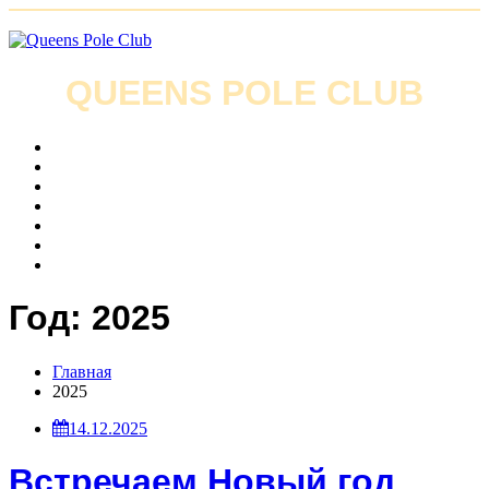
Skip
to
content
QUEENS POLE CLUB
О клубе
Направления
Новости
Стоимость занятий
Онлайн запись
Контакты
Документы
Год:
2025
Главная
2025
14.12.2025
Встречаем Новый год