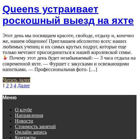
Queens устраивает
роскошный выезд на яхте
Этот день мы посвящаем красоте, свободе, отдыху и, конечно
же, нашем общению! Приглашаем абсолютно всех: наших
любимых учениц и их самых крутых подруг, которые еще
только мечтают присоединиться к нашей королевской семье.
Почему этот день будет незабываемый: — 3 часа отдыха на
современной яхте. — Фуршет с закусками и освежающими
напитками. — Профессиональная фото- […]
Читать далее
Пагинация
1
2
3
4
Далее
записей
Меню
О клубе
Направления
Новости
Стоимость занятий
Онлайн запись
Контакты