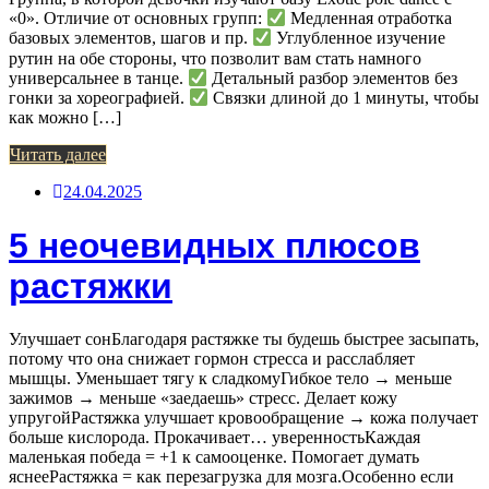
«0». Отличие от основных групп:
Медленная отработка
базовых элементов, шагов и пр.
Углубленное изучение
рутин на обе стороны, что позволит вам стать намного
универсальнее в танце.
Детальный разбор элементов без
гонки за хореографией.
Связки длиной до 1 минуты, чтобы
как можно […]
Читать далее
24.04.2025
5 неочевидных плюсов
растяжки
Улучшает сонБлагодаря растяжке ты будешь быстрее засыпать,
потому что она снижает гормон стресса и расслабляет
мышцы. Уменьшает тягу к сладкомуГибкое тело → меньше
зажимов → меньше «заедаешь» стресс. Делает кожу
упругойРастяжка улучшает кровообращение → кожа получает
больше кислорода. Прокачивает… уверенностьКаждая
маленькая победа = +1 к самооценке. Помогает думать
яснееРастяжка = как перезагрузка для мозга.Особенно если