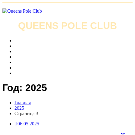
Skip
to
content
QUEENS POLE CLUB
О клубе
Направления
Новости
Стоимость занятий
Онлайн запись
Контакты
Документы
Год:
2025
Главная
2025
Страница 3
06.05.2025