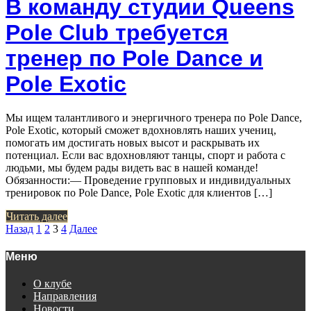
В команду студии Queens
Pole Club требуется
тренер по Pole Dance и
Pole Exotic
Мы ищем талантливого и энергичного тренера по Pole Dance,
Pole Exotic, который сможет вдохновлять наших учениц,
помогать им достигать новых высот и раскрывать их
потенциал. Если вас вдохновляют танцы, спорт и работа с
людьми, мы будем рады видеть вас в нашей команде!
Обязанности:— Проведение групповых и индивидуальных
тренировок по Pole Dance, Pole Exotic для клиентов […]
Читать далее
Пагинация
Назад
1
2
3
4
Далее
записей
Меню
О клубе
Направления
Новости